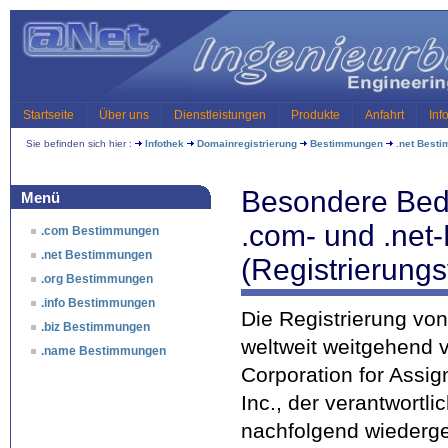
Startseite
Über uns
Dienstleistungen
Produkte
Anfahrt
Inf
Sie befinden sich hier :
Infothek
Domainregistrierung
Bestimmungen
.net Best
Besondere Bedi
Menü
.com- und .net
.com Bestimmungen
.net Bestimmungen
(Registrierungs
.org Bestimmungen
.info Bestimmungen
Die Registrierung von
.biz Bestimmungen
weltweit weitgehend v
.name Bestimmungen
Corporation for Ass
Inc., der verantwortl
nachfolgend wiederge