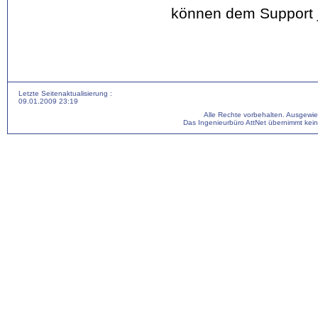
können dem Support je
Letzte Seitenaktualisierung :
09.01.2009 23:19
Alle Rechte vorbehalten. Ausgewi
Das Ingenieurbüro AttNet übernimmt keine 