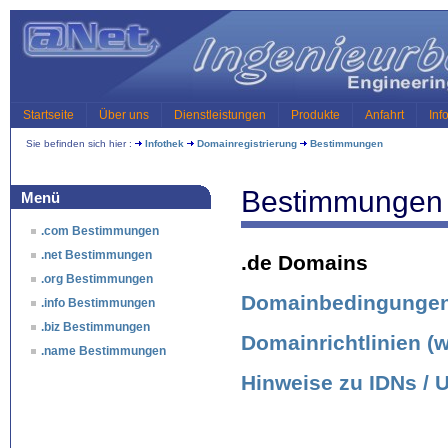
Startseite
Über uns
Dienstleistungen
Produkte
Anfahrt
Inf
Sie befinden sich hier :
Infothek
Domainregistrierung
Bestimmungen
Bestimmungen f
Menü
.com Bestimmungen
.net Bestimmungen
.de Domains
.org Bestimmungen
Domainbedingungen 
.info Bestimmungen
.biz Bestimmungen
Domainrichtlinien (w
.name Bestimmungen
Hinweise zu IDNs /