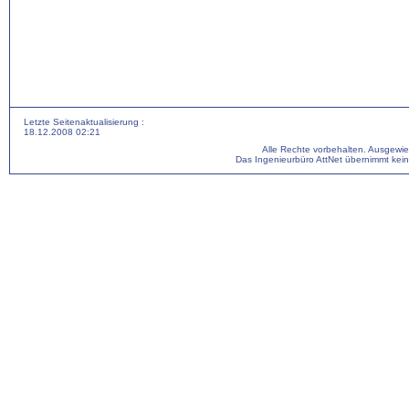
Letzte Seitenaktualisierung :
18.12.2008 02:21
Alle Rechte vorbehalten. Ausgewi
Das Ingenieurbüro AttNet übernimmt keine 